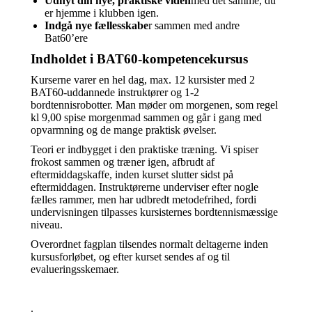
Udnyt din nye, praktiske viden
med det samme, du
er hjemme i klubben igen.
Indgå nye fællesskabe
r sammen med andre
Bat60’ere
Indholdet i BAT60-kompetencekursus
Kurserne varer en hel dag, max. 12 kursister med 2
BAT60-uddannede instruktører og 1-2
bordtennisrobotter. Man møder om morgenen, som regel
kl 9,00 spise morgenmad sammen og går i gang med
opvarmning og de mange praktisk øvelser.
Teori er indbygget i den praktiske træning. Vi spiser
frokost sammen og træner igen, afbrudt af
eftermiddagskaffe, inden kurset slutter sidst på
eftermiddagen. Instruktørerne underviser efter nogle
fælles rammer, men har udbredt metodefrihed, fordi
undervisningen tilpasses kursisternes bordtennismæssige
niveau.
Overordnet fagplan tilsendes normalt deltagerne inden
kursusforløbet, og efter kurset sendes af og til
evalueringsskemaer.
.